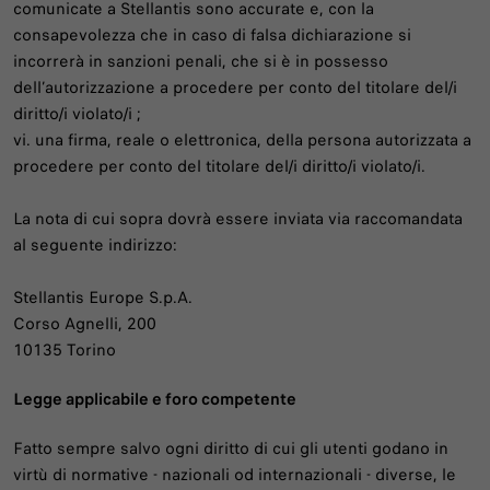
comunicate a Stellantis sono accurate e, con la
consapevolezza che in caso di falsa dichiarazione si
incorrerà in sanzioni penali, che si è in possesso
dell’autorizzazione a procedere per conto del titolare del/i
diritto/i violato/i ;
vi. una firma, reale o elettronica, della persona autorizzata a
procedere per conto del titolare del/i diritto/i violato/i.
La nota di cui sopra dovrà essere inviata via raccomandata
al seguente indirizzo:
Stellantis Europe S.p.A.
Corso Agnelli, 200
10135 Torino
Legge applicabile e foro competente
Fatto sempre salvo ogni diritto di cui gli utenti godano in
virtù di normative - nazionali od internazionali - diverse, le