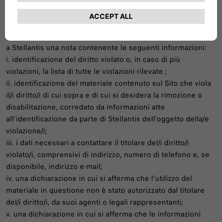
cancellati.
Se un utente ritiene che qualcuno dei materiali presenti sul
Sito infranga un proprio diritto, tale utente dovrà inviare
a Stellantis una nota contenente le seguenti informazioni:
i. identificazione del diritto violato o, in caso di più
violazioni, la lista di tutte le violazioni rilevate ;
ii. identificazione del materiale contenuto sul Sito che viola
il/i diritto/i di cui sopra e di cui si desidera la rimozione o
disabilitazione, corredato da informazioni atte
all’identificazione da parte di Stellantis dell’oggetto della/e
violazione/i;
iii. i dati necessari a contattare il titolare del/i diritto/i
violato/i, comprensivi di indirizzo, numero di telefono e, se
disponibile, indirizzo e-mail;
iv. una dichiarazione in cui si afferma che l’utilizzo del
materiale in questione non è stato autorizzato dal titolare
del/i diritto/i, da suoi agenti o legali rappresentanti;
v. una dichiarazione in cui si afferma che le informazioni