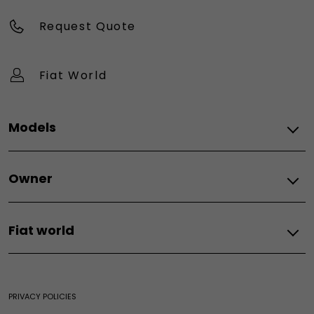
Request Quote
Fiat World
Models
All models
Owner
Topolino
Tipo
Spare parts
500X
Fiat world
Fiat spare parts
E-ulysse
Our world
Fiat World
PRIVACY POLICIES
Heritage