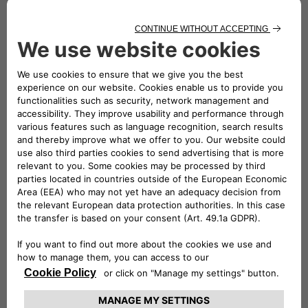
pagine collegate al Sito tramite link e nulla garantisce circa
l’attualità, correttezza, completezza o qualità delle
informazioni in esse riportate.
Stellantis non potrà ritenersi responsabile per alcun danno,
diretto o indiretto, ivi compreso il lucro cessante, derivante
dall’utilizzo o dall’impossibilità di utilizzo del Sito e dei suoi
contenuti, o di siti ad esso collegati direttamente o
indirettamente, così come da omissioni o errori.
Proprietà intellettuale di terzi
Questo sito web è gestito da Stellantis. Stellantis spetta i
diritti di proprietà intellettuale di terzi. Alcuni materiali
presenti sul Sito potrebbero essere pubblicati e resi
disponibili sul Sito da terze parti senza l’autorizzazione di
Stellantis. La policy di Stellantis non permette la
permanenza di materiali che violano diritti di terzi e gli
account degli utenti che violino tali diritti verranno, una
volta giunta a conoscenza di Stellantis la relativa violazione,