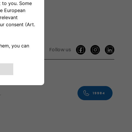
Follow us
vice.
19984