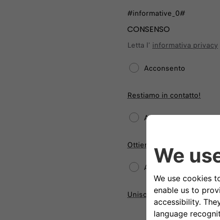
#informative_0#
CONSENSO
Letta l'
informativa privacy
Acconsento
Restiamo in contatto!
Acconsento
Ottieni offerte migliori!
Acconsento
Unisciti ai nostri Partners!