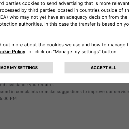
SUPPORT YOU
and assistance you require.
les, send in complaints or make suggestions to improve our ser
 5:00 PM