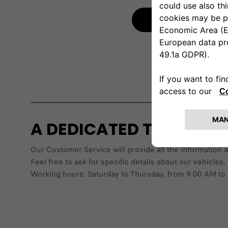
Invia
A DEDICATED TEAM TO 
Our Customer Service will provide all the information 
Feel free to ask for specific details about our vehic
Working hours: Saturday to Thursday, from 9:00 AM to