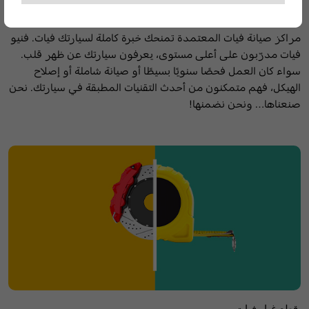
خدمات سيارات شاملة ومتكاملة
مراكز صيانة فيات المعتمدة تمنحك خبرة كاملة لسيارتك فيات. فنيو
فيات مدرّبون على أعلى مستوى، يعرفون سيارتك عن ظهر قلب.
سواء كان العمل فحصًا سنويًا بسيطًا أو صيانة شاملة أو إصلاح
الهيكل، فهم متمكنون من أحدث التقنيات المطبقة في سيارتك. نحن
صنعناها… ونحن نضمنها!
قطع غيار فيات