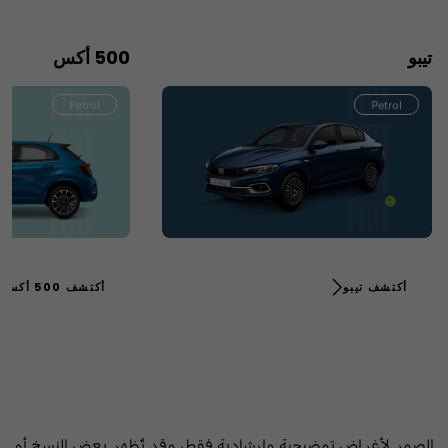
تيبو
500 أكس
Petrol
Petrol
أكتشف تيبو
أكتشف 500 أكس
الصور لأغراض توضيحية وإرشادية فقط، وقد تُظهر بعض النسخ أو